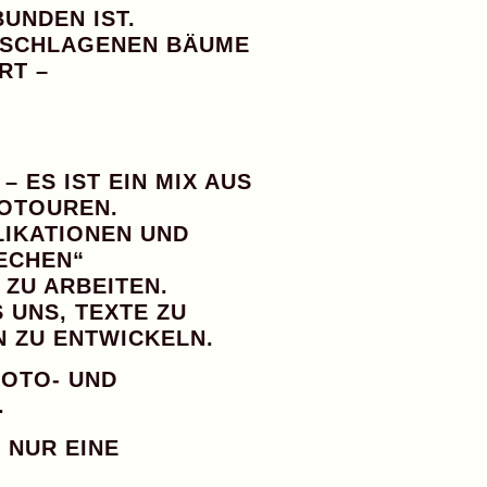
UNDEN IST.
GESCHLAGENEN BÄUME
T –
– ES IST EIN
MIX AUS
TOTOUREN
.
LIKATIONEN UND
ECHEN“
ZU ARBEITEN.
 UNS, TEXTE ZU
N ZU ENTWICKELN.
FOTO- UND
.
 NUR EINE