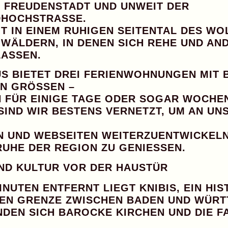
R FREUDENSTADT UND UNWEIT DER
HOCHSTRASSE
.
T IN EINEM RUHIGEN SEITENTAL DES
WO
WÄLDERN, IN DENEN SICH REHE UND AN
ASSEN.
S BIETET
DREI FERIENWOHNUNGEN MIT 
N GRÖSSEN –
CH FÜR EINIGE TAGE ODER SOGAR WOCHE
 SIND WIR BESTENS VERNETZT, UM AN U
N UND WEBSEITEN WEITERZUENTWICKELN
RUHE DER REGION ZU GENIESSEN.
ND KULTUR VOR DER HAUSTÜR
INUTEN ENTFERNT LIEGT
KNIBIS
, EIN HI
EN GRENZE ZWISCHEN BADEN UND WÜR
INDEN SICH
BAROCKE KIRCHEN
UND DIE
F