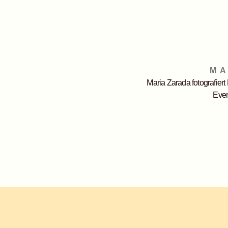
M
Maria Zarada fotografier
Even