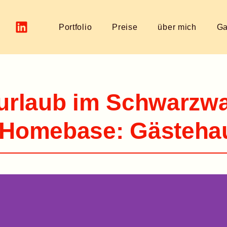
Portfolio
Preise
über mich
Ga
urlaub im Schwarzwa
 Homebase: Gästeha