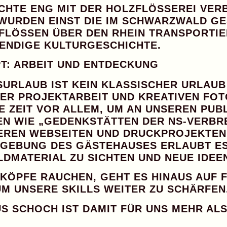
CHTE ENG MIT DER HOLZFLÖSSEREI VERB
 WURDEN EINST DIE IM SCHWARZWALD 
FLÖSSEN ÜBER DEN RHEIN TRANSPORTIER
BENDIGE KULTURGESCHICHTE.
T: ARBEIT UND ENTDECKUNG
URLAUB IST KEIN KLASSISCHER URLAUB 
ER PROJEKTARBEIT UND KREATIVEN FO
IE ZEIT VOR ALLEM, UM AN UNSEREN
PUB
N WIE „GEDENKSTÄTTEN DER NS-VERBR
SEREN
WEBSEITEN UND DRUCKPROJEKTEN
MGEBUNG DES GÄSTEHAUSES ERLAUBT ES
LDMATERIAL ZU SICHTEN UND NEUE IDEE
 KÖPFE RAUCHEN, GEHT ES HINAUS AUF 
UM UNSERE SKILLS WEITER ZU SCHÄRFEN
S SCHOCH IST DAMIT FÜR UNS
MEHR ALS