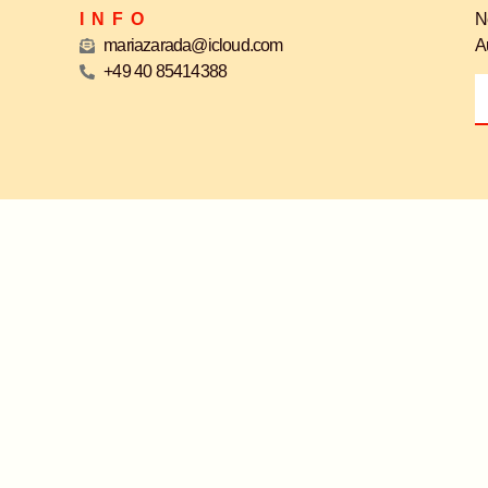
INFO
N
mariazarada@icloud.com
A
+49 40 85414388