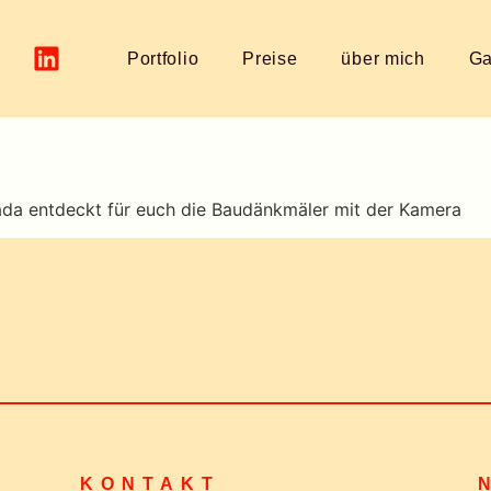
Portfolio
Preise
über mich
Ga
ada entdeckt für euch die Baudänkmäler mit der Kamera
KONTAKT